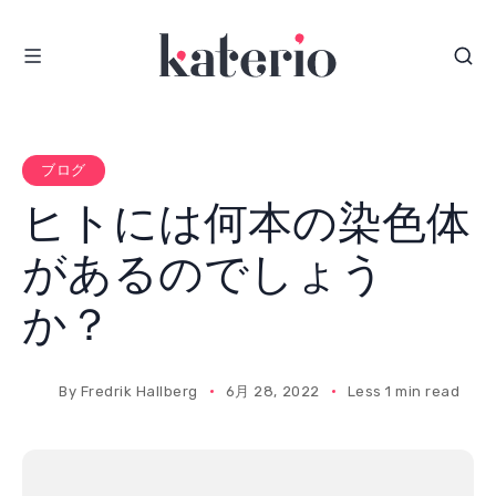
S
k
i
p
t
o
ブログ
c
ヒトには何本の染色体
o
n
があるのでしょう
t
e
か？
n
t
By
Fredrik Hallberg
6月 28, 2022
Less 1 min read