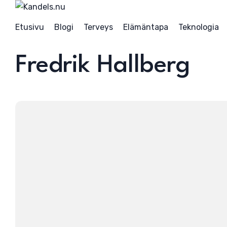
S
k
Etusivu
Blogi
Terveys
Elämäntapa
Teknologia
i
p
Fredrik Hallberg
t
o
c
o
n
t
e
n
t