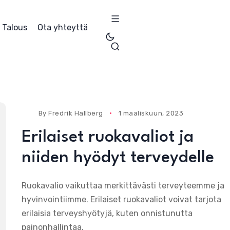
Talous
Ota yhteyttä
By
Fredrik Hallberg
1 maaliskuun, 2023
Erilaiset ruokavaliot ja
niiden hyödyt terveydelle
Ruokavalio vaikuttaa merkittävästi terveyteemme ja
hyvinvointiimme. Erilaiset ruokavaliot voivat tarjota
erilaisia terveyshyötyjä, kuten onnistunutta
painonhallintaa,