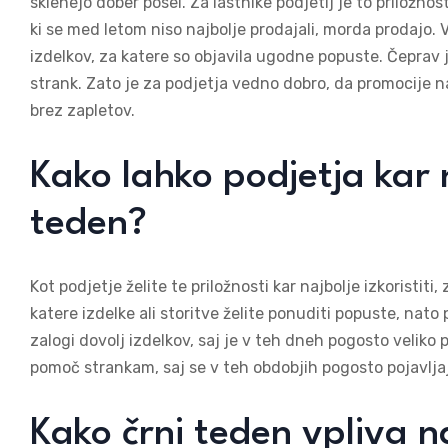
sklenejo dober posel. Za lastnike podjetij je to priložnos
ki se med letom niso najbolje prodajali, morda prodajo.
izdelkov, za katere so objavila ugodne popuste. Čeprav j
strank. Zato je za podjetja vedno dobro, da promocije n
brez zapletov.
Kako lahko podjetja kar na
teden?
Kot podjetje želite te priložnosti kar najbolje izkoristit
katere izdelke ali storitve želite ponuditi popuste, nato
zalogi dovolj izdelkov, saj je v teh dneh pogosto velik
pomoč strankam, saj se v teh obdobjih pogosto pojavljaj
Kako črni teden vpliva n