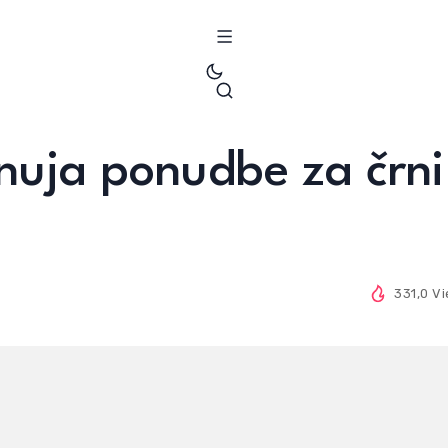
onuja ponudbe za črni
331,0 V