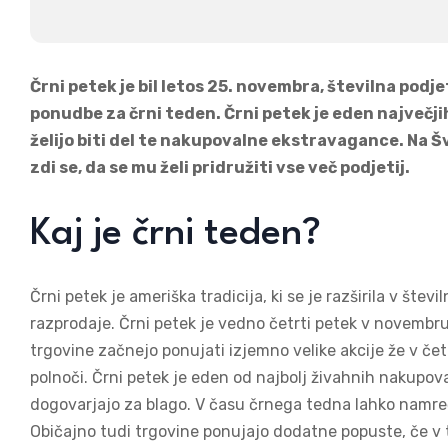
Črni petek je bil letos 25. novembra, številna podj
ponudbe za črni teden. Črni petek je eden največjih
želijo biti del te nakupovalne ekstravagance. Na 
zdi se, da se mu želi pridružiti vse več podjetij.
Kaj je črni teden?
Črni petek je ameriška tradicija, ki se je razširila v šte
razprodaje. Črni petek je vedno četrti petek v novembru
trgovine začnejo ponujati izjemno velike akcije že v četr
polnoči. Črni petek je eden od najbolj živahnih nakupoval
dogovarjajo za blago. V času črnega tedna lahko namreč
Običajno tudi trgovine ponujajo dodatne popuste, če v 