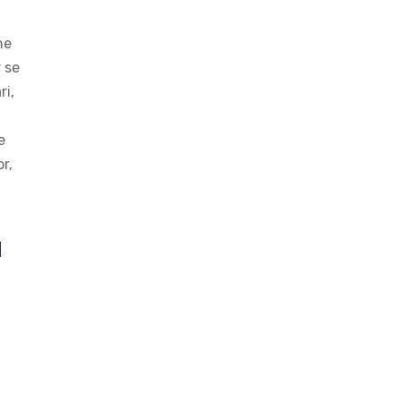
ne
 se
ri,
e
or,
a