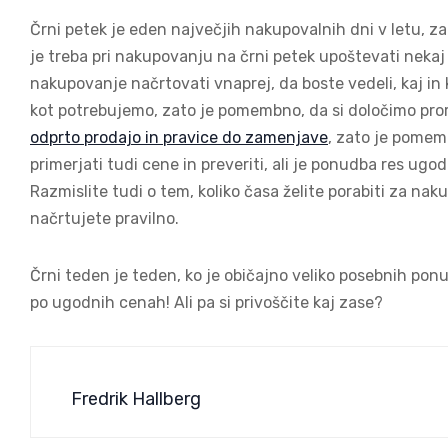
Črni petek je eden največjih nakupovalnih dni v letu,
je treba pri nakupovanju na črni petek upoštevati nekaj 
nakupovanje načrtovati vnaprej, da boste vedeli, kaj in
kot potrebujemo, zato je pomembno, da si določimo prorač
odprto prodajo in pravice do zamenjave
, zato je pomem
primerjati tudi cene in preveriti, ali je ponudba res ug
Razmislite tudi o tem, koliko časa želite porabiti za na
načrtujete pravilno.
Črni teden je teden, ko je običajno veliko posebnih ponud
po ugodnih cenah! Ali pa si privoščite kaj zase?
Fredrik Hallberg