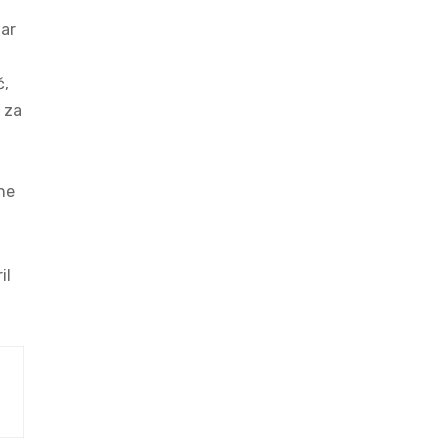
dar
č,
 za
 ne
il