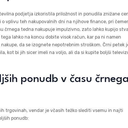
tevilna podjetja izkoristila priložnost in ponudila znižane ce
ti o vplivu teh nakupovalnih dni na njihove finance, pri čemer
asu črnega tedna nakupuje impulzivno, zato lahko kupijo stva
adi tega lahko na koncu dobite visok račun, kar pa ni namen
 nakupe, da se izognete nepotrebnim stroškom. Črni petek j
kot bi jih sicer imeli na voljo, ali da si kupite boljši televiz
ljših ponudb v času črneg
nih trgovinah, vendar je včasih težko slediti vsemu in najti
oljših ponudb: