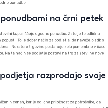
ugodno ponudbo.
 s ponudbami na črni petek
številni kupci iščejo ugodne ponudbe. Zato je to odlična
 popusti. To je dober način za podjetja, da navežejo stik s
jo denar. Nekatere trgovine postanejo zelo pomembne v času
e. Na ta način se podjetje postavi na trg za številne nove
 podjetja razprodajo svoje
ižanih cenah, kar je odlična priložnost za potrošnike, da