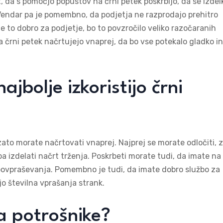
t, da s pomočjo popustov na črni petek poskrbijo, da se izdelk
 Vendar pa je pomembno, da podjetja ne razprodajo prehitro
e to dobro za podjetje, bo to povzročilo veliko razočaranih
a črni petek načrtujejo vnaprej, da bo vse potekalo gladko in
jbolje izkoristijo črni
i, zato morate načrtovati vnaprej. Najprej se morate odločiti, 
 pa izdelati načrt trženja. Poskrbeti morate tudi, da imate na
o povpraševanja. Pomembno je tudi, da imate dobro službo za
o številna vprašanja strank.
a potrošnike?