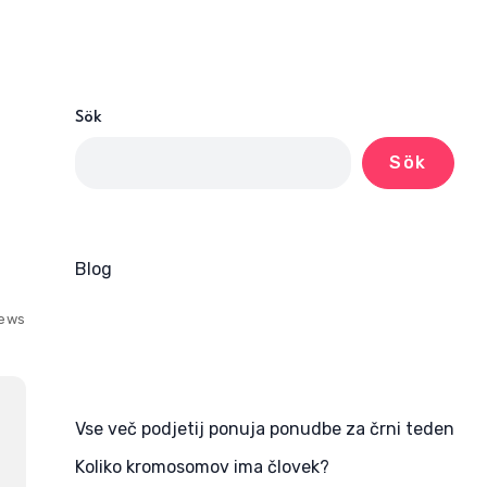
Sök
Sök
Blog
iews
Vse več podjetij ponuja ponudbe za črni teden
Koliko kromosomov ima človek?