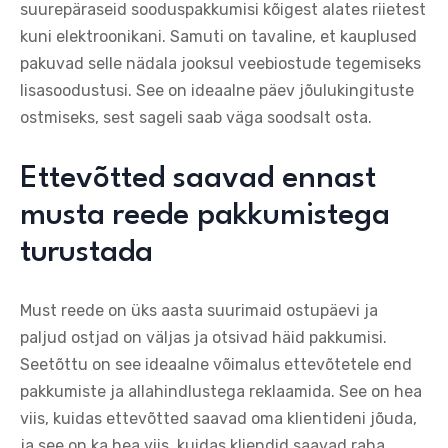
suurepäraseid sooduspakkumisi kõigest alates riietest
kuni elektroonikani. Samuti on tavaline, et kauplused
pakuvad selle nädala jooksul veebiostude tegemiseks
lisasoodustusi. See on ideaalne päev jõulukingituste
ostmiseks, sest sageli saab väga soodsalt osta.
Ettevõtted saavad ennast
musta reede pakkumistega
turustada
Must reede on üks aasta suurimaid ostupäevi ja
paljud ostjad on väljas ja otsivad häid pakkumisi.
Seetõttu on see ideaalne võimalus ettevõtetele end
pakkumiste ja allahindlustega reklaamida. See on hea
viis, kuidas ettevõtted saavad oma klientideni jõuda,
ja see on ka hea viis, kuidas kliendid saavad raha