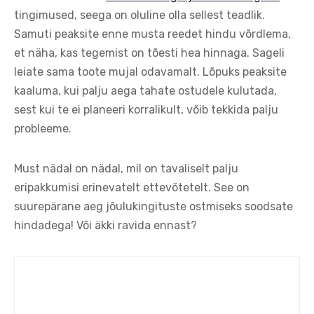
tingimused, seega on oluline olla sellest teadlik.
Samuti peaksite enne musta reedet hindu võrdlema,
et näha, kas tegemist on tõesti hea hinnaga. Sageli
leiate sama toote mujal odavamalt. Lõpuks peaksite
kaaluma, kui palju aega tahate ostudele kulutada,
sest kui te ei planeeri korralikult, võib tekkida palju
probleeme.
Must nädal on nädal, mil on tavaliselt palju
eripakkumisi erinevatelt ettevõtetelt. See on
suurepärane aeg jõulukingituste ostmiseks soodsate
hindadega! Või äkki ravida ennast?