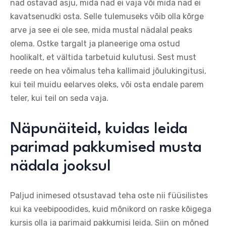
nad ostavad asju, mida nad ei vaja või mida nad ei
kavatsenudki osta. Selle tulemuseks võib olla kõrge
arve ja see ei ole see, mida mustal nädalal peaks
olema. Ostke targalt ja planeerige oma ostud
hoolikalt, et vältida tarbetuid kulutusi. Sest must
reede on hea võimalus teha kallimaid jõulukingitusi,
kui teil muidu eelarves oleks, või osta endale parem
teler, kui teil on seda vaja.
Näpunäiteid, kuidas leida
parimad pakkumised musta
nädala jooksul
Paljud inimesed otsustavad teha oste nii füüsilistes
kui ka veebipoodides, kuid mõnikord on raske kõigega
kursis olla ja parimaid pakkumisi leida. Siin on mõned