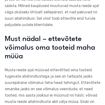
säästa. Mõned kauplused muutuvad musta reede ajal
väga oluliseks lihtsalt sellepärast, et nad pakuvad nii
suuri allahindlusi. Sel viisil toob ettevõte end turule
paljudele uutele klientidele.
Must nädal – ettevõtete
võimalus oma tooteid maha
müüa
Musta reede ajal müüvad ettevõtted oma tooteid
tugevate allahindlustega ja see on tarbijate jaoks
suurepärane võimalus teha head tehingut. Ettevõtete
omanike jaoks on see võimalus veenduda, et need
tooted, mis aasta jooksul ei müünud nii hästi, võivad
musta reede allahindluste abil välja müüa. Siiski on