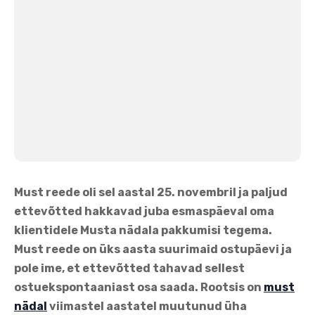
Must reede oli sel aastal 25. novembril ja paljud
ettevõtted hakkavad juba esmaspäeval oma
klientidele Musta nädala pakkumisi tegema.
Must reede on üks aasta suurimaid ostupäevi ja
pole ime, et ettevõtted tahavad sellest
ostuekspontaaniast osa saada. Rootsis on
must
nädal
viimastel aastatel muutunud üha