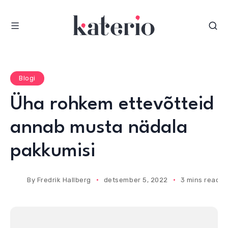
S
k
i
p
t
o
Blogi
c
Üha rohkem ettevõtteid
o
n
annab musta nädala
t
e
pakkumisi
n
t
By
Fredrik Hallberg
detsember 5, 2022
3 mins read