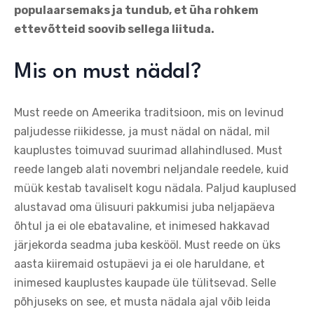
populaarsemaks ja tundub, et üha rohkem
ettevõtteid soovib sellega liituda.
Mis on must nädal?
Must reede on Ameerika traditsioon, mis on levinud
paljudesse riikidesse, ja must nädal on nädal, mil
kauplustes toimuvad suurimad allahindlused. Must
reede langeb alati novembri neljandale reedele, kuid
müük kestab tavaliselt kogu nädala. Paljud kauplused
alustavad oma ülisuuri pakkumisi juba neljapäeva
õhtul ja ei ole ebatavaline, et inimesed hakkavad
järjekorda seadma juba keskööl. Must reede on üks
aasta kiiremaid ostupäevi ja ei ole haruldane, et
inimesed kauplustes kaupade üle tülitsevad. Selle
põhjuseks on see, et musta nädala ajal võib leida