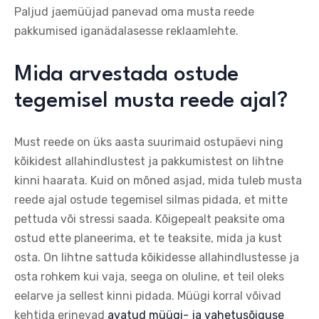
Paljud jaemüüjad panevad oma musta reede
pakkumised iganädalasesse reklaamlehte.
Mida arvestada ostude
tegemisel musta reede ajal?
Must reede on üks aasta suurimaid ostupäevi ning
kõikidest allahindlustest ja pakkumistest on lihtne
kinni haarata. Kuid on mõned asjad, mida tuleb musta
reede ajal ostude tegemisel silmas pidada, et mitte
pettuda või stressi saada. Kõigepealt peaksite oma
ostud ette planeerima, et te teaksite, mida ja kust
osta. On lihtne sattuda kõikidesse allahindlustesse ja
osta rohkem kui vaja, seega on oluline, et teil oleks
eelarve ja sellest kinni pidada. Müügi korral võivad
kehtida erinevad
avatud müügi- ja vahetusõiguse