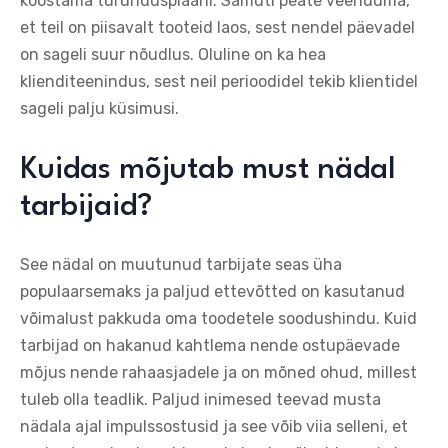
koostama turundusplaani. Samuti peate veenduma,
et teil on piisavalt tooteid laos, sest nendel päevadel
on sageli suur nõudlus. Oluline on ka hea
klienditeenindus, sest neil perioodidel tekib klientidel
sageli palju küsimusi.
Kuidas mõjutab must nädal
tarbijaid?
See nädal on muutunud tarbijate seas üha
populaarsemaks ja paljud ettevõtted on kasutanud
võimalust pakkuda oma toodetele soodushindu. Kuid
tarbijad on hakanud kahtlema nende ostupäevade
mõjus nende rahaasjadele ja on mõned ohud, millest
tuleb olla teadlik. Paljud inimesed teevad musta
nädala ajal impulssostusid ja see võib viia selleni, et