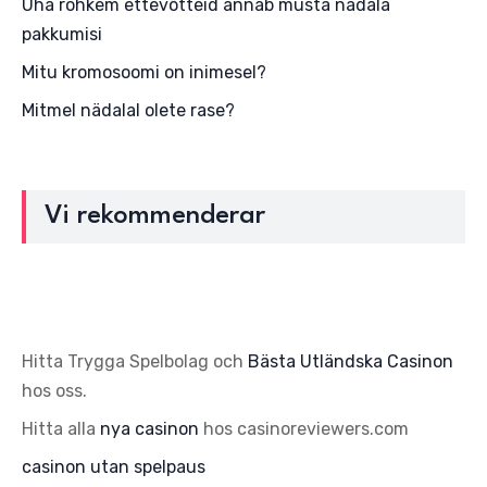
Üha rohkem ettevõtteid annab musta nädala
pakkumisi
Mitu kromosoomi on inimesel?
Mitmel nädalal olete rase?
Vi rekommenderar
Hitta Trygga Spelbolag och
Bästa Utländska Casinon
hos oss.
Hitta alla
nya casinon
hos casinoreviewers.com
casinon utan spelpaus