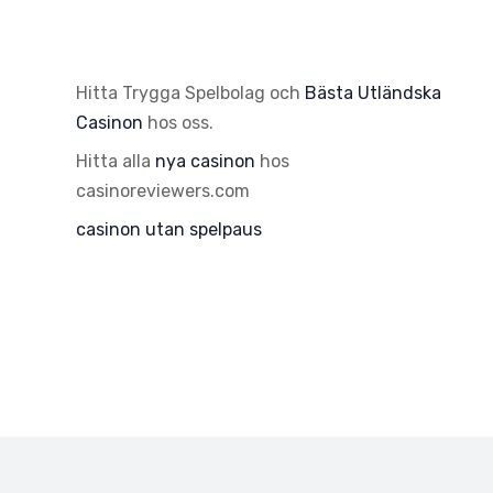
Hitta Trygga Spelbolag och
Bästa Utländska
Casinon
hos oss.
Hitta alla
nya casinon
hos
casinoreviewers.com
casinon utan spelpaus