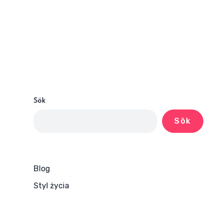
Sök
Sök
Blog
Styl życia