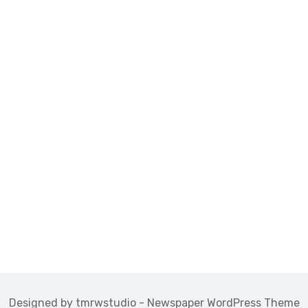
Designed by tmrwstudio - Newspaper WordPress Theme