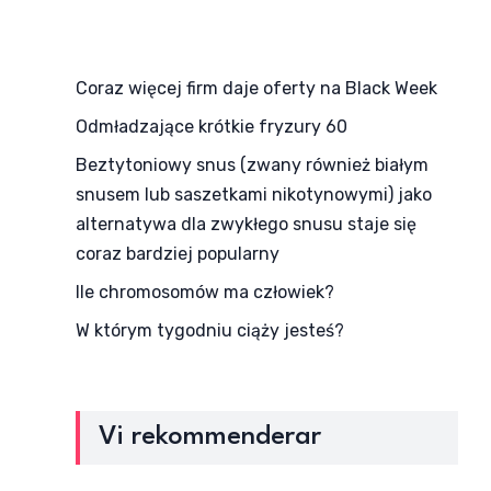
Coraz więcej firm daje oferty na Black Week
Odmładzające krótkie fryzury 60
Beztytoniowy snus (zwany również białym
snusem lub saszetkami nikotynowymi) jako
alternatywa dla zwykłego snusu staje się
coraz bardziej popularny
Ile chromosomów ma człowiek?
W którym tygodniu ciąży jesteś?
Vi rekommenderar