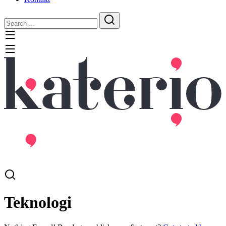
Teknologi