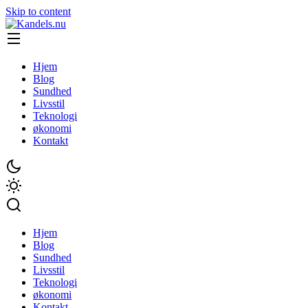
Skip to content
Hjem
Blog
Sundhed
Livsstil
Teknologi
økonomi
Kontakt
Hjem
Blog
Sundhed
Livsstil
Teknologi
økonomi
Kontakt