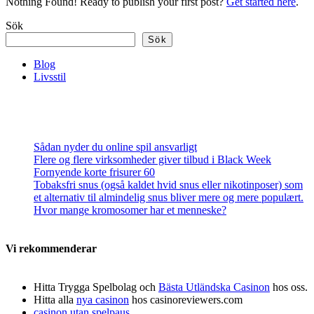
Nothing Found! Ready to publish your first post?
Get started here
.
Sök
Sök
Blog
Livsstil
Sådan nyder du online spil ansvarligt
Flere og flere virksomheder giver tilbud i Black Week
Fornyende korte frisurer 60
Tobaksfri snus (også kaldet hvid snus eller nikotinposer) som
et alternativ til almindelig snus bliver mere og mere populært.
Hvor mange kromosomer har et menneske?
Vi rekommenderar
Hitta Trygga Spelbolag och
Bästa Utländska Casinon
hos oss.
Hitta alla
nya casinon
hos casinoreviewers.com
casinon utan spelpaus