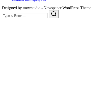
Designed by tmrwstudio - Newspaper WordPress Theme