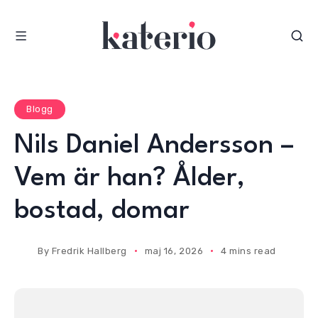
S
k
i
p
t
o
Blogg
c
Nils Daniel Andersson –
o
n
Vem är han? Ålder,
t
e
bostad, domar
n
t
By
Fredrik Hallberg
maj 16, 2026
4 mins read