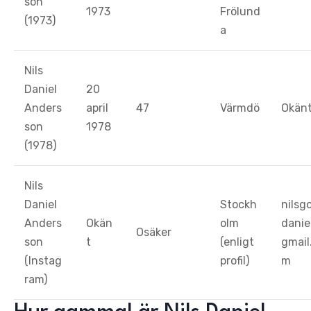
son
1973
Frölund
(1973)
a
Nils
Daniel
20
Anders
april
47
Värmdö
Okän
son
1978
(1978)
Nils
Daniel
Stockh
nilsg
Anders
Okän
olm
danie
Osäker
son
t
(enligt
gmail
(Instag
profil)
m
ram)