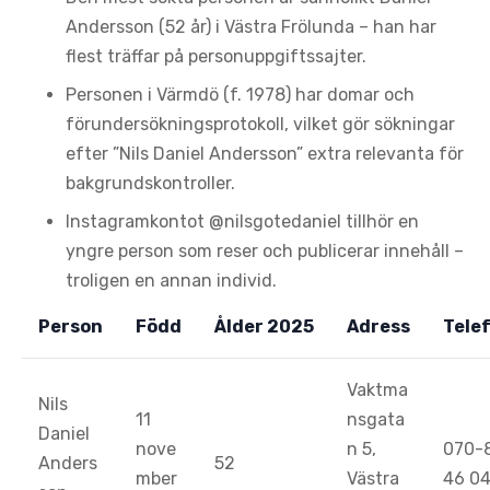
Andersson (52 år) i Västra Frölunda – han har
flest träffar på personuppgiftssajter.
Personen i Värmdö (f. 1978) har domar och
förundersökningsprotokoll, vilket gör sökningar
efter ”Nils Daniel Andersson” extra relevanta för
bakgrundskontroller.
Instagramkontot @nilsgotedaniel tillhör en
yngre person som reser och publicerar innehåll –
troligen en annan individ.
Person
Född
Ålder 2025
Adress
Tele
Vaktma
Nils
11
nsgata
Daniel
nove
n 5,
070-
Anders
52
mber
Västra
46 0