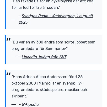
”Han råkade ut för en cykelolycka där ett knä
föll ur led för tre år sedan.”
–
Sveriges Radio – Karlavagnen, 1 augusti
2025
”Du var en av 380 andra som sökte jobbet som
programledare för Sommarlov.”
–
LinkedIn-inlägg från SVT
”Hans Adrian Alebo Andersson, född 26
oktober 2000 i Malmö, är en svensk TV-
programledare, skådespelare, musiker och
skribent.”
–
Wikipedia