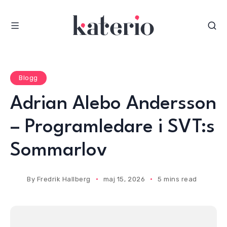
S
k
i
p
t
o
Blogg
c
Adrian Alebo Andersson
o
n
– Programledare i SVT:s
t
e
Sommarlov
n
t
By
Fredrik Hallberg
maj 15, 2026
5 mins read