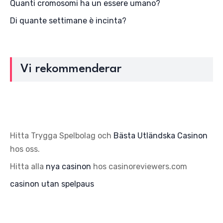
Quanti cromosomi ha un essere umano?
Di quante settimane è incinta?
Vi rekommenderar
Hitta Trygga Spelbolag och
Bästa Utländska Casinon
hos oss.
Hitta alla
nya casinon
hos casinoreviewers.com
casinon utan spelpaus