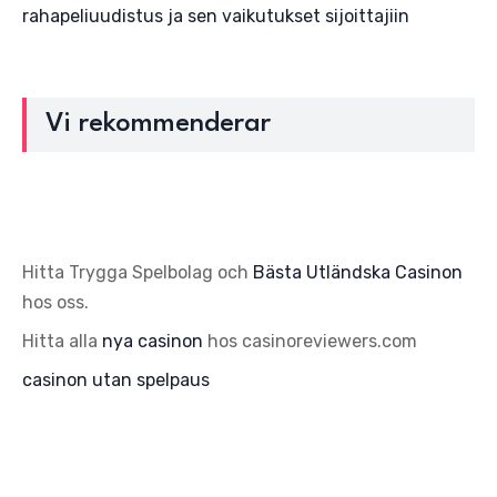
rahapeliuudistus ja sen vaikutukset sijoittajiin
Vi rekommenderar
Hitta Trygga Spelbolag och
Bästa Utländska Casinon
hos oss.
Hitta alla
nya casinon
hos casinoreviewers.com
casinon utan spelpaus