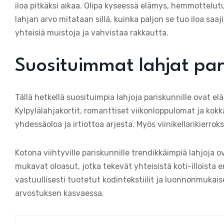
iloa pitkäksi aikaa. Olipa kyseessä elämys, hemmottelut
lahjan arvo mitataan sillä, kuinka paljon se tuo iloa saaji
yhteisiä muistoja ja vahvistaa rakkautta.
Suosituimmat lahjat pari
Tällä hetkellä suosituimpia lahjoja pariskunnille ovat e
Kylpylälahjakortit, romanttiset viikonloppulomat ja kokka
yhdessäoloa ja irtiottoa arjesta. Myös viinikellarikierr
Kotona viihtyville pariskunnille trendikkäimpiä lahjoja 
mukavat oloasut, jotka tekevät yhteisistä koti-illoista 
vastuullisesti tuotetut kodintekstiilit ja luonnonmuka
arvostuksen kasvaessa.