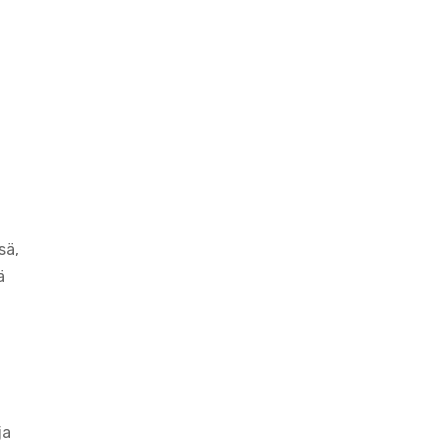
sä,
ä
ja