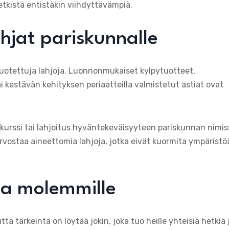
etkistä entistäkin viihdyttävämpiä.
ahjat pariskunnalle
tuotettuja lahjoja. Luonnonmukaiset kylpytuotteet,
ai kestävän kehityksen periaatteilla valmistetut astiat ovat
kurssi tai lahjoitus hyväntekeväisyyteen pariskunnan nimis
arvostaa aineettomia lahjoja, jotka eivät kuormita ympäristö
loa molemmille
a tärkeintä on löytää jokin, joka tuo heille yhteisiä hetkiä 