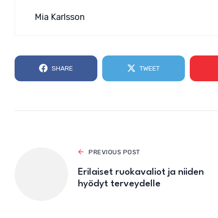
Mia Karlsson
SHARE
TWEET
PREVIOUS POST
Erilaiset ruokavaliot ja niiden
hyödyt terveydelle