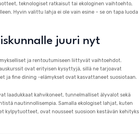
uotteet, teknologiset ratkaisut tai ekologinen vaihtoehto,
lleen. Hyvin valittu lahja ei ole vain esine – se on tapa luoda
skunnalle juuri nyt
lämykselliset ja rentoutumiseen liittyvät vaihtoehdot.
uskurssit ovat erityisen kysyttyjä, sillä ne tarjoavat
okset ja fine dining -elämykset ovat kasvattaneet suosiotaan.
ovat laadukkaat kahvikoneet, tunnelmalliset älyvalot sekä
entistä nautinnollisempia. Samalla ekologiset lahjat, kuten
iset kylpytuotteet, ovat nousseet suosioon kestävän kehityk