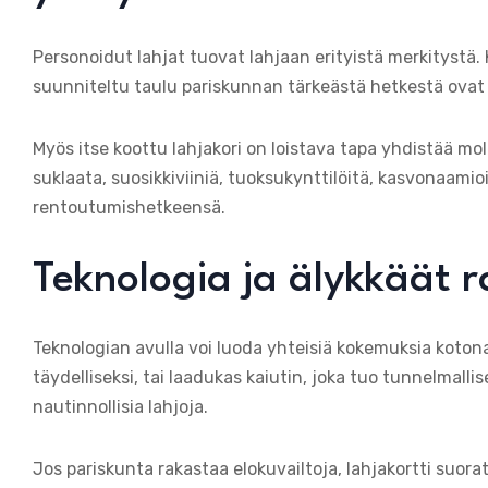
Personoidut lahjat tuovat lahjaan erityistä merkitystä. Ka
suunniteltu taulu pariskunnan tärkeästä hetkestä ovat u
Myös itse koottu lahjakori on loistava tapa yhdistää mo
suklaata, suosikkiviiniä, tuoksukynttilöitä, kasvonaamio
rentoutumishetkeensä.
Teknologia ja älykkäät ra
Teknologian avulla voi luoda yhteisiä kokemuksia koton
täydelliseksi, tai laadukas kaiutin, joka tuo tunnelmalli
nautinnollisia lahjoja.
Jos pariskunta rakastaa elokuvailtoja, lahjakortti suora