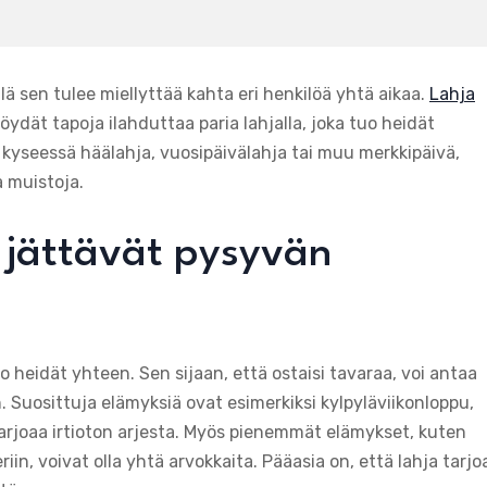
lä sen tulee miellyttää kahta eri henkilöä yhtä aikaa.
Lahja
 löydät tapoja ilahduttaa paria lahjalla, joka tuo heidät
a kyseessä häälahja, vuosipäivälahja tai muu merkkipäivä,
a muistoja.
 jättävät pysyvän
o heidät yhteen. Sen sijaan, että ostaisi tavaraa, voi antaa
 Suosittuja elämyksiä ovat esimerkiksi kylpyläviikonloppu,
tarjoaa irtioton arjesta. Myös pienemmät elämykset, kuten
teriin, voivat olla yhtä arvokkaita. Pääasia on, että lahja tarjo