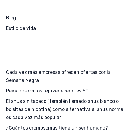
Blog
Estilo de vida
Cada vez más empresas ofrecen ofertas por la
Semana Negra
Peinados cortos rejuvenecedores 60
El snus sin tabaco (también llamado snus blanco o
bolsitas de nicotina) como alternativa al snus normal
es cada vez más popular
¿Cuántos cromosomas tiene un ser humano?