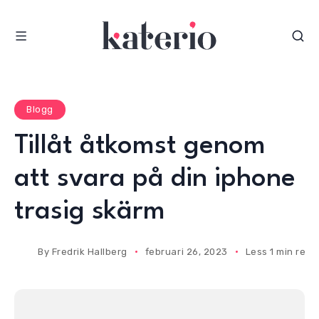
S
k
i
p
t
o
Blogg
c
Tillåt åtkomst genom
o
n
att svara på din iphone
t
e
trasig skärm
n
t
By
Fredrik Hallberg
februari 26, 2023
Less 1 min read