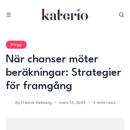
S
k
i
p
t
o
Blogg
c
När chanser möter
o
n
beräkningar: Strategier
t
e
för framgång
n
t
By
Fredrik Hallberg
mars 13, 2025
3 mins read