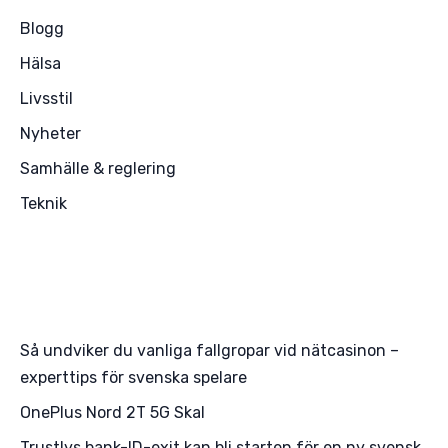
Blogg
Hälsa
Livsstil
Nyheter
Samhälle & reglering
Teknik
Så undviker du vanliga fallgropar vid nätcasinon –
experttips för svenska spelare
OnePlus Nord 2T 5G Skal
Trustlys bank-ID-exit kan bli starten för en ny svensk