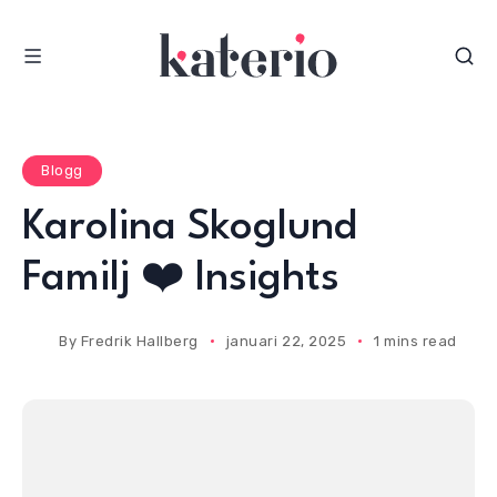
S
k
i
p
t
o
Blogg
c
Karolina Skoglund
o
n
Familj ❤️ Insights
t
e
By
Fredrik Hallberg
januari 22, 2025
1 mins read
n
t