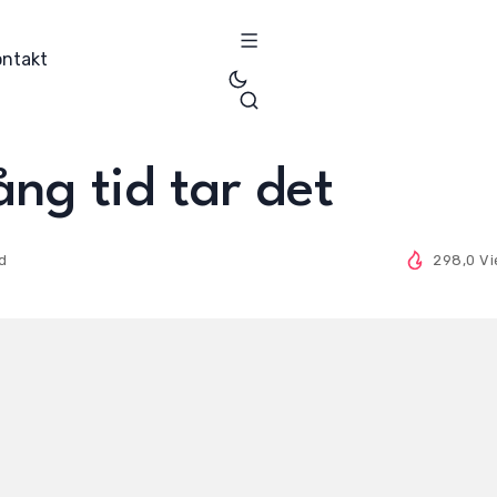
ontakt
ng tid tar det
ad
298,0 V