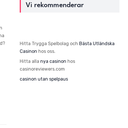
Vi rekommenderar
än
gna
nd?
Hitta Trygga Spelbolag och
Bästa Utländska
Casinon
hos oss.
Hitta alla
nya casinon
hos
casinoreviewers.com
casinon utan spelpaus