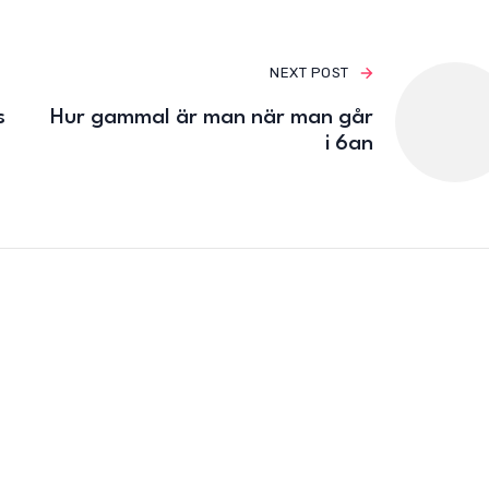
NEXT POST
s
Hur gammal är man när man går
i 6an