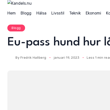
S
k
Hem
Blogg
Hälsa
Livsstil
Teknik
Ekonomi
K
i
p
Blogg
t
o
Eu-pass hund hur lå
c
o
n
By
Fredrik Hallberg
januari 19, 2023
Less 1 min re
t
e
n
t