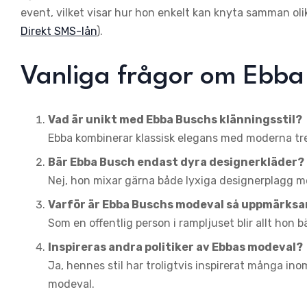
event, vilket visar hur hon enkelt kan knyta samman olik
Direkt SMS-lån
).
Vanliga frågor om Ebba
Vad är unikt med Ebba Buschs klänningsstil?
Ebba kombinerar klassisk elegans med moderna trend
Bär Ebba Busch endast dyra designerkläder?
Nej, hon mixar gärna både lyxiga designerplagg me
Varför är Ebba Buschs modeval så uppmärk
Som en offentlig person i rampljuset blir allt ho
Inspireras andra politiker av Ebbas modeval?
Ja, hennes stil har troligtvis inspirerat många ino
modeval.