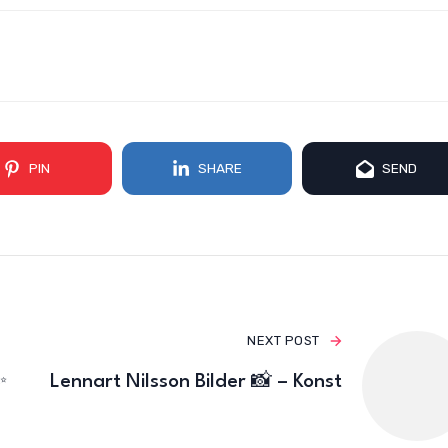
PIN
SHARE
SEND
NEXT POST
✨
Lennart Nilsson Bilder 📸 – Konst