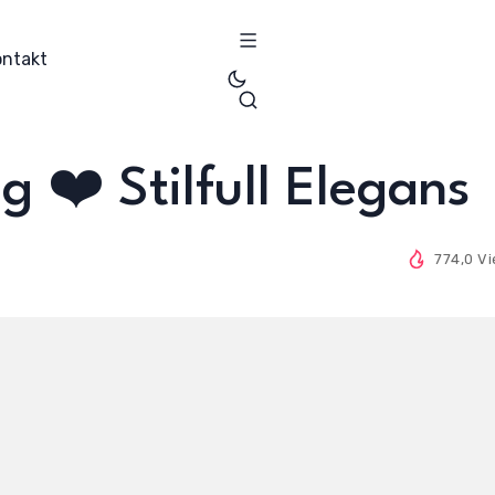
ontakt
 ❤️ Stilfull Elegans
774,0 V