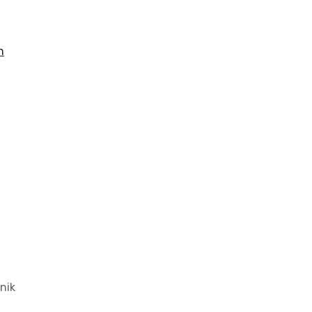
h
nik