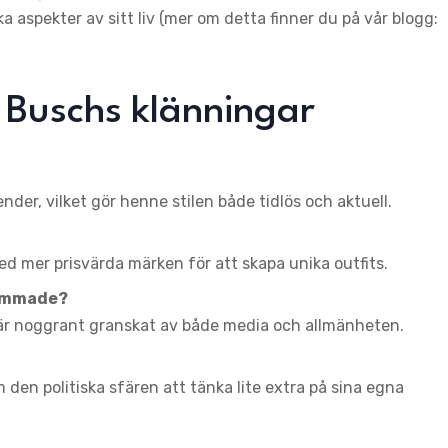
a aspekter av sitt liv (mer om detta finner du på vår blogg:
 Buschs klänningar
er, vilket gör henne stilen både tidlös och aktuell.
d mer prisvärda märken för att skapa unika outfits.
sammade?
n bär noggrant granskat av både media och allmänheten.
m den politiska sfären att tänka lite extra på sina egna