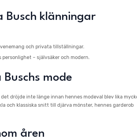
a Busch klänningar
evenemang och privata tillställningar.
 personlighet – självsäker och modern.
a Buschs mode
en det dröjde inte länge innan hennes modeval blev lika myck
la och klassiska snitt till djärva mönster, hennes garderob
nom åren