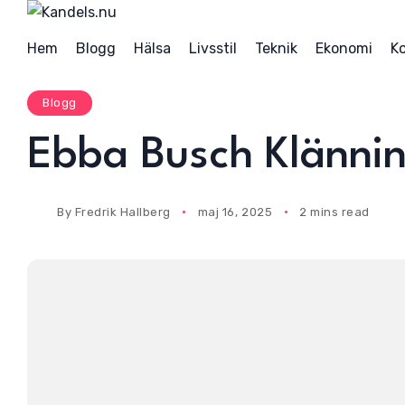
S
k
Hem
Blogg
Hälsa
Livsstil
Teknik
Ekonomi
K
i
p
Blogg
t
o
Ebba Busch Klänning
c
o
n
By
Fredrik Hallberg
maj 16, 2025
2 mins read
t
e
n
t