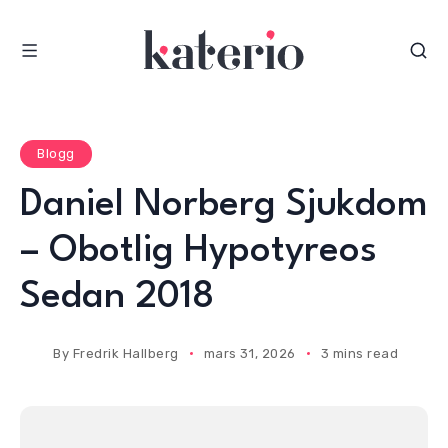
S
k
i
p
t
o
Blogg
c
Daniel Norberg Sjukdom
o
n
– Obotlig Hypotyreos
t
e
Sedan 2018
n
t
By
Fredrik Hallberg
mars 31, 2026
3 mins read