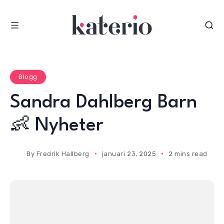
S
k
i
p
t
o
Blogg
c
Sandra Dahlberg Barn
o
n
👶 Nyheter
t
e
By
Fredrik Hallberg
januari 23, 2025
2 mins read
n
t